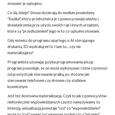
słowami je opisujesz.
Co się dzieje? Słowa docierają do medium powiedzmy
"Kazika", który przekształca je z pomocą swojej wiedzy i
doświadczenia przy użyciu swoich rąk i innych urządzeń,
które są "przedłużeniem" jego w to co opisałeś słowami.
Gdy mówisz do programu opartego o AI sterującego
drukarką 3D wydrukuj mi to i tam to... czy nie
materializujesz?
Programista używając języka programowania pisząc
program powoduje, że on może wykonywać różne czynności
od prostych jak sterowanie pralką, po złożone jak
sterowanie telefonem czy dronem czy statkiem
kosmicznym.
Jest też dosłowna materializacja. Czyli to jak z pomocą słów
niekoniecznie wypowiedzianych często nawyzywamy to
intencją, wizualizacją powstaje "coś" co "wypowiedziałeś"
może to "coś" nawet żyć własnym życiem i to z "niczego".