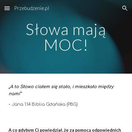
Przebudzenie.pl
Skip to main content
Skip to navigation
Słowa mają
MOC!
„
A to Słowo ciałem się stało, i mieszkało między
nami
”
~
Jana 1:14 Biblia Gdańska (PBG)
A co gdybym Ci powiedział, że za pomocą odpowiednich