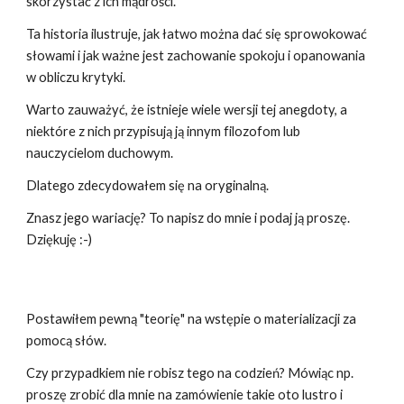
skorzystać z ich mądrości.
Ta historia ilustruje, jak łatwo można dać się sprowokować
słowami i jak ważne jest zachowanie spokoju i opanowania
w obliczu krytyki.
Warto zauważyć, że istnieje wiele wersji tej anegdoty, a
niektóre z nich przypisują ją innym filozofom lub
nauczycielom duchowym.
Dlatego zdecydowałem się na oryginalną.
Znasz jego wariację? To napisz do mnie i podaj ją proszę.
Dziękuję :-)
Postawiłem pewną "teorię" na wstępie o materializacji za
pomocą słów.
Czy przypadkiem nie robisz tego na codzień? Mówiąc np.
proszę zrobić dla mnie na zamówienie takie oto lustro i