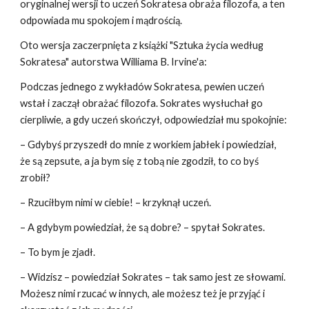
oryginalnej wersji to uczeń Sokratesa obraża filozofa, a ten
odpowiada mu spokojem i mądrością.
Oto wersja zaczerpnięta z książki "Sztuka życia według
Sokratesa" autorstwa Williama B. Irvine'a:
Podczas jednego z wykładów Sokratesa, pewien uczeń
wstał i zaczął obrażać filozofa. Sokrates wysłuchał go
cierpliwie, a gdy uczeń skończył, odpowiedział mu spokojnie:
– Gdybyś przyszedł do mnie z workiem jabłek i powiedział,
że są zepsute, a ja bym się z tobą nie zgodził, to co byś
zrobił?
– Rzuciłbym nimi w ciebie! – krzyknął uczeń.
– A gdybym powiedział, że są dobre? – spytał Sokrates.
– To bym je zjadł.
– Widzisz – powiedział Sokrates – tak samo jest ze słowami.
Możesz nimi rzucać w innych, ale możesz też je przyjąć i