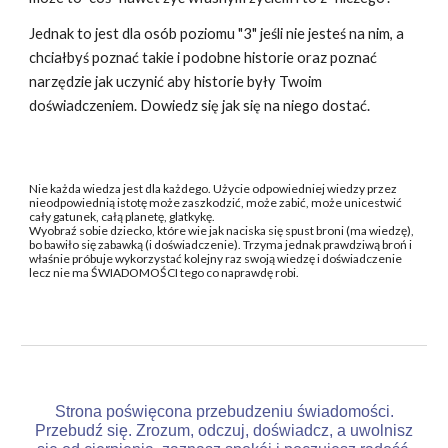
Jednak to jest dla osób poziomu "3" jeśli nie jesteś na nim, a
chciałbyś poznać takie i podobne historie oraz poznać
narzędzie jak uczynić aby historie były Twoim
doświadczeniem. Dowiedz się jak się na niego dostać.
Nie każda wiedza jest dla każdego. Użycie odpowiedniej wiedzy przez
nieodpowiednią istotę może zaszkodzić, może zabić, może unicestwić
cały gatunek, całą planetę, glatkykę.
Wyobraź sobie dziecko, które wie jak naciska się spust broni (ma wiedzę),
bo bawiło się zabawką (i doświadczenie). Trzyma jednak prawdziwą broń i
właśnie próbuje wykorzystać kolejny raz swoją wiedzę i doświadczenie
lecz nie ma ŚWIADOMOŚCI tego co naprawdę robi.
Strona poświęcona przebudzeniu świadomości.
Przebudź się. Zrozum, odczuj, doświadcz, a uwolnisz