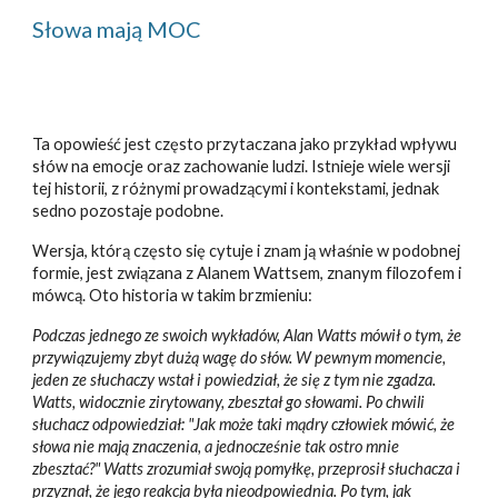
Słowa mają MOC
Ta opowieść jest często przytaczana jako przykład wpływu
słów na emocje oraz zachowanie ludzi. Istnieje wiele wersji
tej historii, z różnymi prowadzącymi i kontekstami, jednak
sedno pozostaje podobne.
Wersja, którą często się cytuje i znam ją właśnie w podobnej
formie, jest związana z Alanem Wattsem, znanym filozofem i
mówcą. Oto historia w takim brzmieniu:
Podczas jednego ze swoich wykładów, Alan Watts mówił o tym, że
przywiązujemy zbyt dużą wagę do słów. W pewnym momencie,
jeden ze słuchaczy wstał i powiedział, że się z tym nie zgadza.
Watts, widocznie zirytowany, zbeształ go słowami. Po chwili
słuchacz odpowiedział: "Jak może taki mądry człowiek mówić, że
słowa nie mają znaczenia, a jednocześnie tak ostro mnie
zbesztać?" Watts zrozumiał swoją pomyłkę, przeprosił słuchacza i
przyznał, że jego reakcja była nieodpowiednia. Po tym, jak