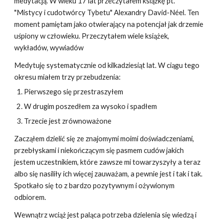
medytacją. W wieku 17 lat przeczytałem książkę pt.
"Mistycy i cudotwórcy Tybetu" Alexandry David-Néel. Ten
moment pamiętam jako otwierający na potencjał jak drzemie
uśpiony w człowieku. Przeczytałem wiele książek,
wykładów, wywiadów
Medytuję
systematycznie
od kilkadziesiąt lat. W ciągu tego
okresu miałem trzy przebudzenia:
Pierwszego się przestraszyłem
W drugim poszedłem za wysoko i spadłem
Trzecie jest zrównoważone
Zacząłem dzielić się ze znajomymi moimi doświadczeniami,
przebłyskami i niekończącym się pasmem cudów jakich
jestem uczestnikiem, które zawsze mi towarzyszyły a teraz
albo się nasiliły ich więcej zauważam, a pewnie jest i tak i tak.
Spotkało się to z bardzo pozytywnym i ożywionym
odbiorem.
Wewnątrz wciąż jest paląca potrzeba dzielenia się wiedzą i