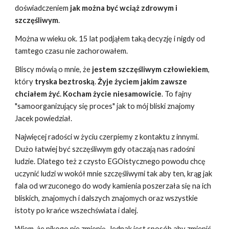
doświadczeniem
jak można być wciąż zdrowym i
szczęśliwym
.
Można w wieku ok. 15 lat podjąłem taką decyzję i nigdy od
tamtego czasu nie zachorowałem.
Bliscy mówią o mnie, że
jestem szczęśliwym człowiekiem
,
który
tryska beztroską
.
Żyje życiem jakim zawsze
chciałem żyć
.
Kocham życie niesamowicie
. To fajny
"samoorganizujący się proces"
jak to mój bliski znajomy
Jacek powiedział
.
Najwięcej radości w życiu czerpiemy z kontaktu z innymi.
Dużo łatwiej być szczęśliwym gdy otaczają nas radośni
ludzie. Dlatego też z czysto EGOistycznego powodu chcę
uczynić ludzi w wokół mnie szczęśliwymi tak aby ten, krąg jak
fala od wrzuconego do wody kamienia poszerzała się na ich
bliskich, znajomych i dalszych znajomych oraz wszystkie
istoty po krańce wszechświata i dalej.
Wiem, że nikogo nie zmienię. Jednak jest sposób aby zmienić