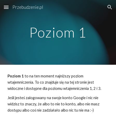
Przebudzenie.pl
Skip to main content
Skip to navigation
Poziom 1
Poziom 1
to na ten moment
najniższy
poziom
wtajemniczenia. To co znajduje się na tej stronie jest
widoczne i dostępne dla poziom
u
wtajemniczenia
1, 2 i 3
.
Jeśli jesteś zalogowany na swoje konto Google i nic nie
widzisz to znaczy, że albo to nie to konto, albo nie masz
dostępu albo coś nie zadziałało albo nic tu nie ma :-)