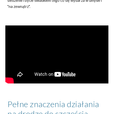
siedzenie i bycie świadkiem tego co się wydarza w umyśle i
"na zewnątrz".
Pełne znaczenia działania
na drodze do szczęścia