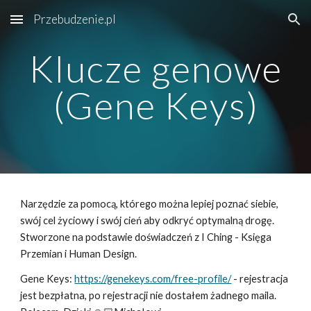
Przebudzenie.pl
Skip to main content
Skip to navigation
Klucze genowe
(Gene Keys)
Narzędzie za pomocą, którego można
lepiej
poznać siebie,
swój cel życiowy i swój cień aby odkryć optymalną drogę.
Stworzone na podstawie doświadczeń z I Ching - Księga
Przemian i Human Design.
Gene Keys:
https://genekeys.com/free-profile/
- rejestracja
jest bezpłatna, po rejestracji nie dostałem żadnego maila.